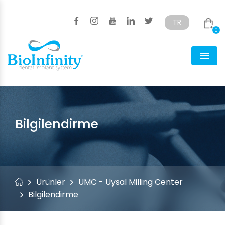
TR
0
Türkçe
English
Men
Bilgilendirme
Ürünler
UMC - Uysal Milling Center
Bilgilendirme