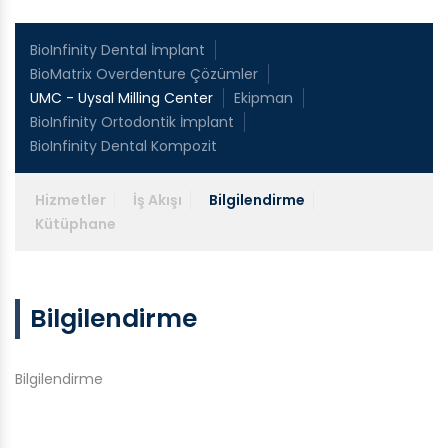
BioInfinity Dental İmplant
BioMatrix Overdenture Çözümler
UMC - Uysal Milling Center
Ekipman
BioInfinity Ortodontik İmplant
BioInfinity Dental Kompozit
Hizmetler
İş Akışı
Bilgilendirme
Kütüphane
Bilgilendirme
Bilgilendirme