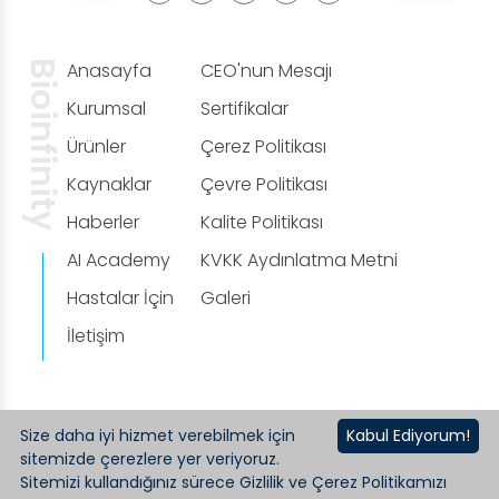
Bioinfinity
Anasayfa
CEO'nun Mesajı
Kurumsal
Sertifikalar
Ürünler
Çerez Politikası
Kaynaklar
Çevre Politikası
Haberler
Kalite Politikası
AI Academy
KVKK Aydınlatma Metni
Hastalar İçin
Galeri
İletişim
Copyright © 2020 BioInfinity İmplants All rights reserved.
Size daha iyi hizmet verebilmek için
Kabul Ediyorum!
Ceviz Bilişim
sitemizde çerezlere yer veriyoruz.
Çerez Politikası
Çevre Politikası
Web
Sitemizi kullandığınız sürece Gizlilik ve Çerez Politikamızı
Kalite Politikası
KVKK Aydınlatma Metni
Tasarım