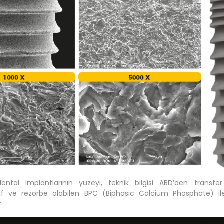
ntal implantlarının yüzeyi, teknik bilgisi ABD’den transfer
if ve rezorbe olabilen BPC (Biphasic Calcium Phosphate) ile
.