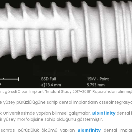
lant görseli Clean Implant “Implant Study 2017-2019” Raporu’ndan alınmıştı
 yüzey pürüzlülüğüne sahip dental implantların osseointegrasyona 
k Üniversitesi’nde yapılan bilimsel çalışmalar,
BioInfinity
dental 
r yüzey morfolojisine sahip olduğunu göstermiştir.
 sonrası pürüzlülük ölçümü yapılan
BioInfinity
dental implant