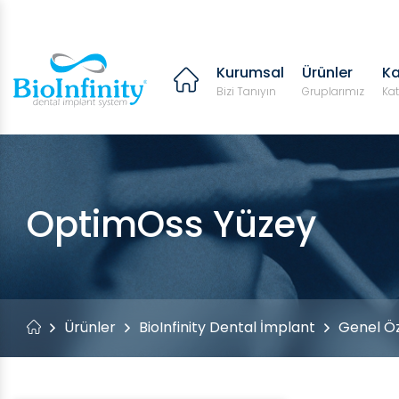
Kurumsal
Ürünler
Ka
Bizi Tanıyın
Gruplarımız
Kat
OptimOss Yüzey
Ürünler
BioInfinity Dental İmplant
Genel Öz