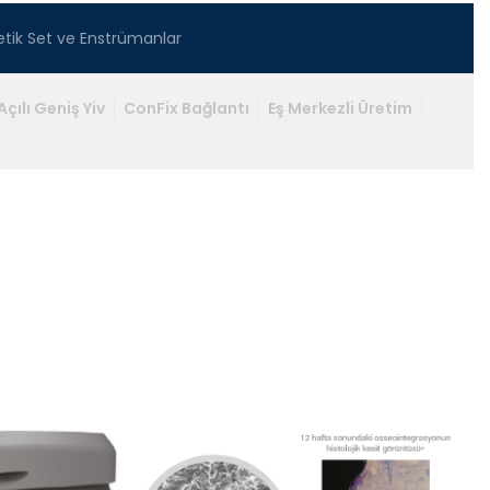
etik Set ve Enstrümanlar
Açılı Geniş Yiv
ConFix Bağlantı
Eş Merkezli Üretim