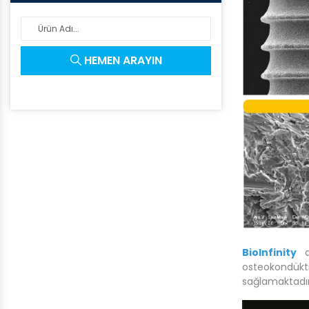
HEMEN ARAYIN
BioInfinity
de
osteokondükt
sağlamaktadır