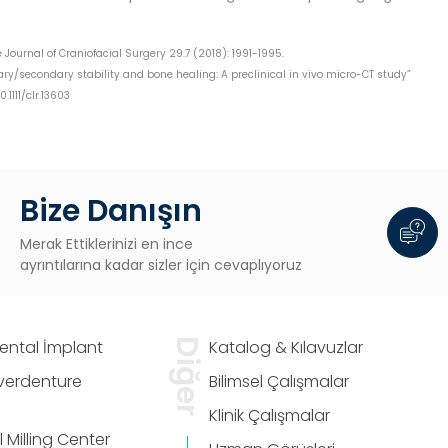
 Journal of Craniofacial Surgery 29.7 (2018): 1991-1995.
mary/secondary stability and bone healing: A preclinical in vivo micro-CT study”
1111/clr.13603
Bize Danışın
Merak Ettiklerinizi en ince
ayrıntılarına kadar sizler için cevaplıyoruz
Dental İmplant
Diğer
Katalog & Kılavuzlar
Overdenture
Bilimsel Çalışmalar
Klinik Çalışmalar
 Milling Center