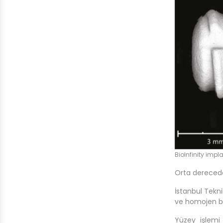
BioInfinity imp
Orta derecede
İstanbul Tekni
ve homojen bi
Yüzey işlemi