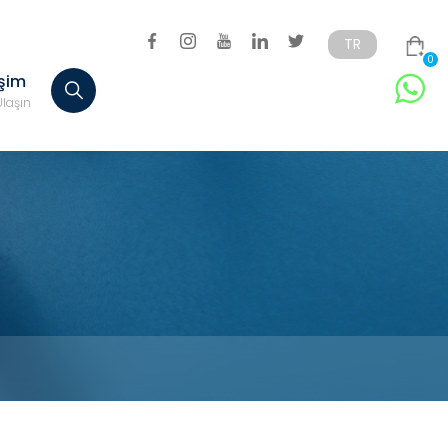
TR
0
işim
Türkçe
English
Ulaşın