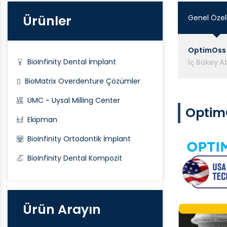
Ürünler
Genel Özell
OptimOss
BioInfinity Dental İmplant
İç Bükey 
BioMatrix Overdenture Çözümler
UMC - Uysal Milling Center
Optim
Ekipman
BioInfinity Ortodontik İmplant
BioInfinity Dental Kompozit
Ürün Arayın