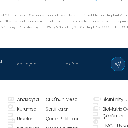
 al. “Comparison of Osseointegration of Five Different Surfaced Titanium Implants.” The
t al. “The effects of repeated usage of implant drills on cortical bone temperature, pri
 Sons A/S. Published by John Wiley & Sons Ltd., Clin Oral Impl Res. 2020;00:1–7. DOI: 10.
tnini
Bioinfinity
Anasayfa
CEO'nun Mesajı
Ürünler
BioInfinity 
Kurumsal
Sertifikalar
BioMatrix 
Çözümler
Ürünler
Çerez Politikası
UMC - Uysal