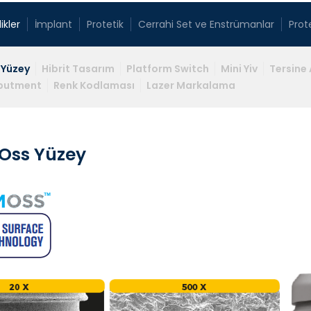
ikler
İmplant
Protetik
Cerrahi Set ve Enstrümanlar
Prot
 Yüzey
Hibrit Tasarım
Platform Switch
Mini Yiv
Tersine 
Abutment
Renk Kodlaması
Lazer Markalama
Oss Yüzey