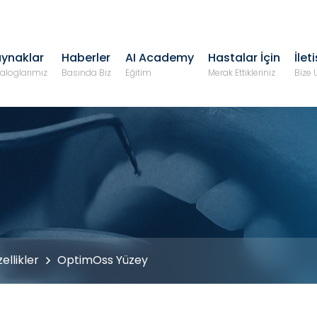
ynaklar
Haberler
AI Academy
Hastalar İçin
İlet
aloglarımız
Basında Biz
Eğitim
Merak Ettikleriniz
Bize 
ellikler
OptimOss Yüzey