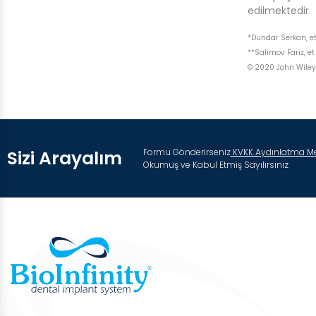
edilmektedir.
*Dundar Serkan, et
**Salimov Fariz, e
© 2020 John Wiley &
Formu Gönderirseniz
KVKK Aydınlatma Me
Sizi Arayalım
Okumuş ve Kabul Etmiş Sayılırsınız