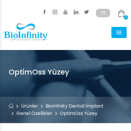
TR
0
Türkçe
English
Men
OptimOss Yüzey
Ürünler
BioInfinity Dental İmplant
Genel Özellikler
OptimOss Yüzey