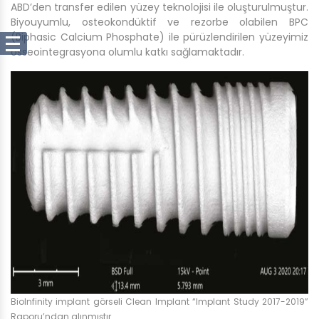
ABD’den transfer edilen yüzey teknolojisi ile oluşturulmuştur.
Biyouyumlu, osteokondüktif ve rezorbe olabilen BPC
(Biphasic Calcium Phosphate) ile pürüzlendirilen yüzeyimiz
osseointegrasyona olumlu katkı sağlamaktadır.
BioInfinity implant görseli Clean Implant “Implant Study 2017-2019”
Raporu’ndan alınmıştır.