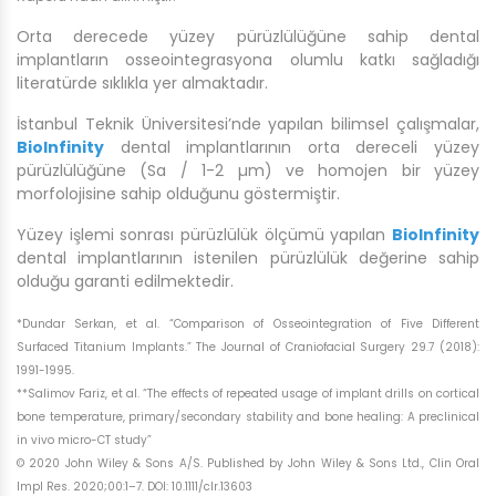
Orta derecede yüzey pürüzlülüğüne sahip dental
implantların osseointegrasyona olumlu katkı sağladığı
literatürde sıklıkla yer almaktadır.
İstanbul Teknik Üniversitesi’nde yapılan bilimsel çalışmalar,
BioInfinity
dental implantlarının orta dereceli yüzey
pürüzlülüğüne (Sa / 1-2 µm) ve homojen bir yüzey
morfolojisine sahip olduğunu göstermiştir.
Yüzey işlemi sonrası pürüzlülük ölçümü yapılan
BioInfinity
dental implantlarının istenilen pürüzlülük değerine sahip
olduğu garanti edilmektedir.
*Dundar Serkan, et al. “Comparison of Osseointegration of Five Different
Surfaced Titanium Implants.” The Journal of Craniofacial Surgery 29.7 (2018):
1991-1995.
**Salimov Fariz, et al. “The effects of repeated usage of implant drills on cortical
bone temperature, primary/secondary stability and bone healing: A preclinical
in vivo micro-CT study”
© 2020 John Wiley & Sons A/S. Published by John Wiley & Sons Ltd., Clin Oral
Impl Res. 2020;00:1–7. DOI: 10.1111/clr.13603