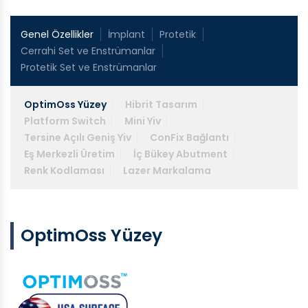
Genel Özellikler
İmplant
Protetik
Cerrahi Set ve Enstrümanlar
Protetik Set ve Enstrümanlar
OptimOss Yüzey
Hibrit Tasarım
Platform Switch
Mini Yiv
Tersine Açılı Geniş Yiv
ConFix Bağlantı
Eş Merkezli Üretim
İç Bükey Abutment
Renk Kodlaması
Lazer Markalama
OptimOss Yüzey