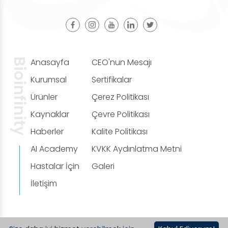
Bioinfinity
Anasayfa
CEO'nun Mesajı
Kurumsal
Sertifikalar
Ürünler
Çerez Politikası
Kaynaklar
Çevre Politikası
Haberler
Kalite Politikası
AI Academy
KVKK Aydınlatma Metni
Hastalar İçin
Galeri
İletişim
Copyright © 2020 BioInfinity İmplants All rights reserved.